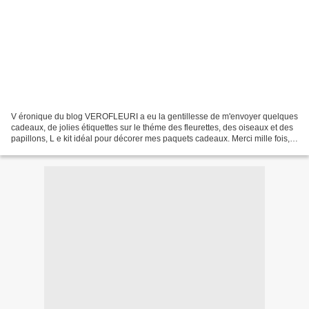
V éronique du blog VEROFLEURI a eu la gentillesse de m'envoyer quelques
cadeaux, de jolies étiquettes sur le théme des fleurettes, des oiseaux et des
papillons, L e kit idéal pour décorer mes paquets cadeaux. Merci mille fois,
Véronique, de ce cadeau...