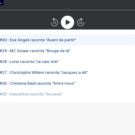
#30 : Eve Angeli raconte "Avant de partir"
#29 : MC Solaar raconte "Bouge de là"
28 : Lorie raconte "Je vais vite"
#27 : Christophe Willem raconte "Jacques a dit"
#26 : Chimène Badi raconte "Entre nous"
#25 : Indochine raconte "3e sexe"
#24 : Zaho raconte "C'est chelou"
#23 : Patrick Bruel raconte "Au café des délices"
#22 : Kyo raconte "Le chemin"