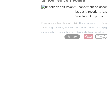
un tour en cerf volant.
C hangement de décorat
lace à la rêverie, à la
Vaucluse. temps gris :
Posté par lesfillescolline à 16:24 -
Commentaires [
…
]
- Perm
Tags:
blog
,
crochet
,
victoire
,
silhouette
,
poésie
,
champig
contradiction
,
couleur bonbon
,
jazz radio lyon
,
vaucluse