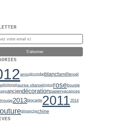
LETTER
GORIES
012
blanc
famille
robe
amis
noël
déco
rose
bougie
noir
aurea vita
de
noel
étoile
coeur
décoration
ancien
papier
vacances
saire
2011
2013
e
rouge
brocante
2014
outure
chine
dimanche
IVES
2)