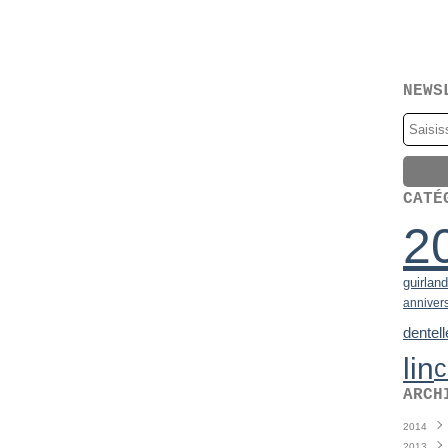
NEWS
CATÉ
2
guirlan
anniver
dentell
lin
c
ARCH
2014
2013
Juin
(