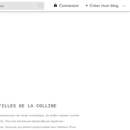
Connexion
+
Créer mon blog
FILLES DE LA COLLINE
 amoureuses de mode romantique, de belles matiere comme
e lin. Pour les bricoleuse-tripatouilleuse-rigoleuse-
se, farceuse qui aiment personnaliser leur intérieur. Pour