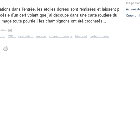
les passi
ions dans l'entrée, les étoiles dorées sont remisées et laissent p
Accueil d
 poésie d'un cerf volant que j'ai découpé dans une carte routière du
Créer un 
 image toute pourrie ! les champignons ont été crochetés...
alien [
#
]
non
,
2013
,
cerf volant
,
reverie
,
amour du temps
,
bleu ciel
,
carte routière
,