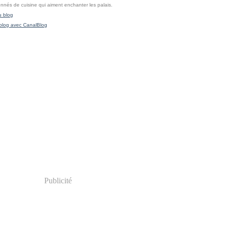
onnés de cuisine qui aiment enchanter les palais.
u blog
blog avec CanalBlog
Publicité