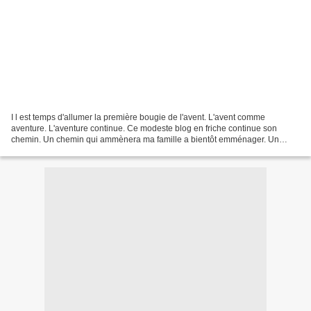
I l est temps d'allumer la première bougie de l'avent. L'avent comme
aventure. L'aventure continue. Ce modeste blog en friche continue son
chemin. Un chemin qui ammènera ma famille a bientôt emménager. Un
emménagement avant Noel : j'en rêvais ! Une fois...