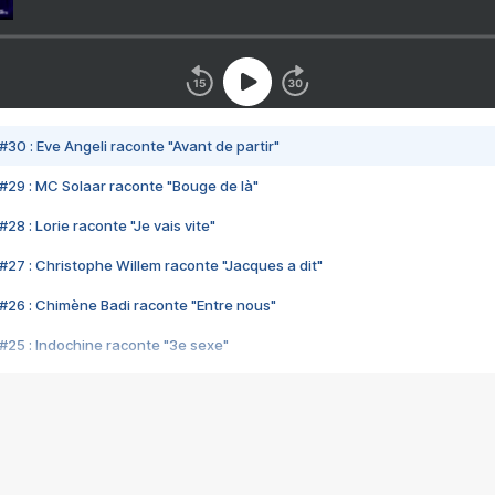
#30 : Eve Angeli raconte "Avant de partir"
#29 : MC Solaar raconte "Bouge de là"
28 : Lorie raconte "Je vais vite"
#27 : Christophe Willem raconte "Jacques a dit"
#26 : Chimène Badi raconte "Entre nous"
#25 : Indochine raconte "3e sexe"
#24 : Zaho raconte "C'est chelou"
#23 : Patrick Bruel raconte "Au café des délices"
#22 : Kyo raconte "Le chemin"