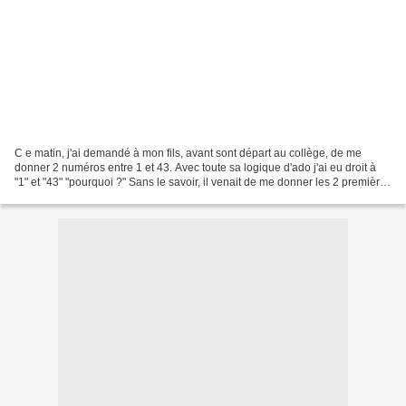
C e matin, j'ai demandé à mon fils, avant sont départ au collège, de me
donner 2 numéros entre 1 et 43. Avec toute sa logique d'ado j'ai eu droit à
"1" et "43" "pourquoi ?" Sans le savoir, il venait de me donner les 2 premières
gagnantes de mon jeux....