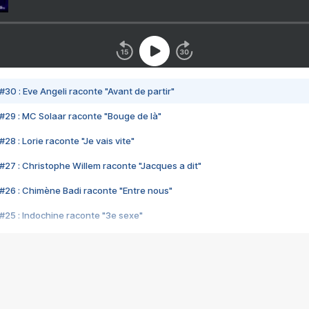
#30 : Eve Angeli raconte "Avant de partir"
#29 : MC Solaar raconte "Bouge de là"
28 : Lorie raconte "Je vais vite"
#27 : Christophe Willem raconte "Jacques a dit"
#26 : Chimène Badi raconte "Entre nous"
#25 : Indochine raconte "3e sexe"
#24 : Zaho raconte "C'est chelou"
#23 : Patrick Bruel raconte "Au café des délices"
#22 : Kyo raconte "Le chemin"