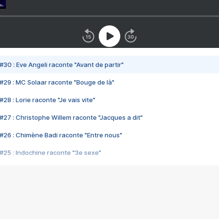
#30 : Eve Angeli raconte "Avant de partir"
#29 : MC Solaar raconte "Bouge de là"
28 : Lorie raconte "Je vais vite"
#27 : Christophe Willem raconte "Jacques a dit"
#26 : Chimène Badi raconte "Entre nous"
#25 : Indochine raconte "3e sexe"
#24 : Zaho raconte "C'est chelou"
#23 : Patrick Bruel raconte "Au café des délices"
#22 : Kyo raconte "Le chemin"