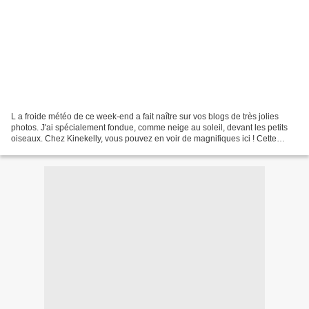
L a froide météo de ce week-end a fait naître sur vos blogs de très jolies
photos. J'ai spécialement fondue, comme neige au soleil, devant les petits
oiseaux. Chez Kinekelly, vous pouvez en voir de magnifiques ici ! Cette
après midi, j'ai joué avec les...