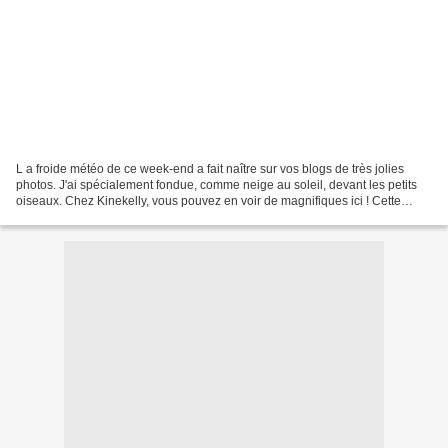
L a froide météo de ce week-end a fait naître sur vos blogs de très jolies
photos. J'ai spécialement fondue, comme neige au soleil, devant les petits
oiseaux. Chez Kinekelly, vous pouvez en voir de magnifiques ici ! Cette
après midi, j'ai joué avec les...