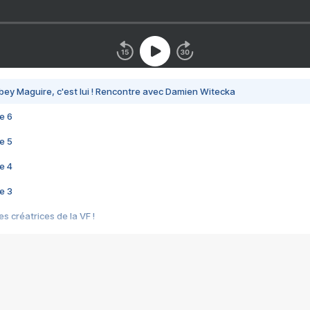
bey Maguire, c'est lui ! Rencontre avec Damien Witecka
e 6
e 5
e 4
e 3
s créatrices de la VF !
e 2
e 1
e Mektoub My Love arrive enfin ! Rencontre avec Shaïn Boumedine et Sal