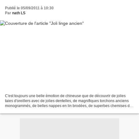
Publié le 05/09/2011 à 10:30
Par
nath LS
C'est toujours une belle émotion de chineuse que de découvrir de jolies
taies d'oreillers avec de jolies dentelles, de magnifiques torchons anciens
monogrammés, de belles nappes en lin brodées, de superbes chemises de
nuit en coton. Mais le principal...