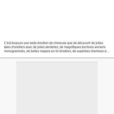
C'est toujours une belle émotion de chineuse que de découvrir de jolies
taies d'oreillers avec de jolies dentelles, de magnifiques torchons anciens
monogrammés, de belles nappes en lin brodées, de superbes chemises de
nuit en coton. Mais le principal...