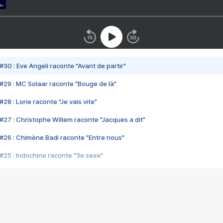
#30 : Eve Angeli raconte "Avant de partir"
#29 : MC Solaar raconte "Bouge de là"
28 : Lorie raconte "Je vais vite"
#27 : Christophe Willem raconte "Jacques a dit"
#26 : Chimène Badi raconte "Entre nous"
#25 : Indochine raconte "3e sexe"
#24 : Zaho raconte "C'est chelou"
#23 : Patrick Bruel raconte "Au café des délices"
#22 : Kyo raconte "Le chemin"