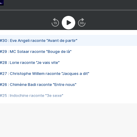
#30 : Eve Angeli raconte "Avant de partir"
#29 : MC Solaar raconte "Bouge de là"
28 : Lorie raconte "Je vais vite"
#27 : Christophe Willem raconte "Jacques a dit"
#26 : Chimène Badi raconte "Entre nous"
#25 : Indochine raconte "3e sexe"
#24 : Zaho raconte "C'est chelou"
#23 : Patrick Bruel raconte "Au café des délices"
#22 : Kyo raconte "Le chemin"