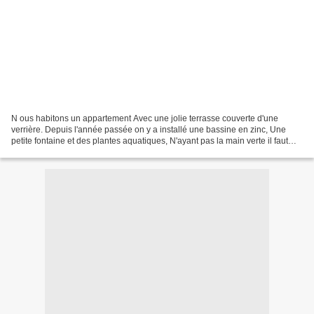
N ous habitons un appartement Avec une jolie terrasse couverte d'une
verrière. Depuis l'année passée on y a installé une bassine en zinc, Une
petite fontaine et des plantes aquatiques, N'ayant pas la main verte il faut
tout recommencer à chaque printemps....