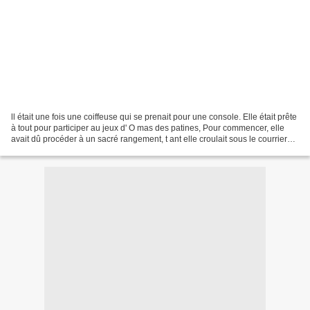
ll était une fois une coiffeuse qui se prenait pour une console. Elle était prête
à tout pour participer au jeux d' O mas des patines, Pour commencer, elle
avait dû procéder à un sacré rangement, t ant elle croulait sous le courrier
non trié, les boutons...