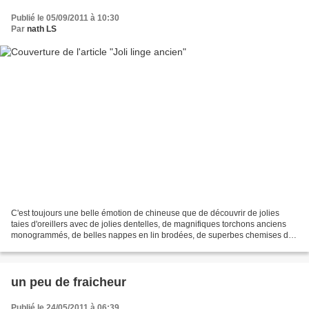
Publié le 05/09/2011 à 10:30
Par
nath LS
C'est toujours une belle émotion de chineuse que de découvrir de jolies
taies d'oreillers avec de jolies dentelles, de magnifiques torchons anciens
monogrammés, de belles nappes en lin brodées, de superbes chemises de
nuit en coton. Mais le principal...
un peu de fraicheur
Publié le 24/05/2011 à 06:39