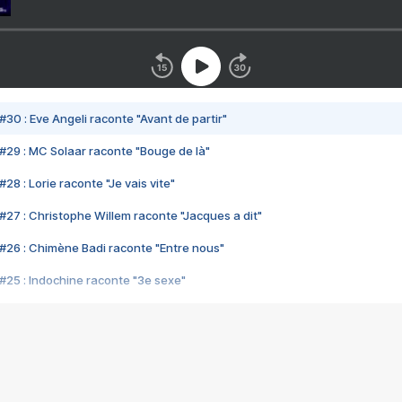
#30 : Eve Angeli raconte "Avant de partir"
#29 : MC Solaar raconte "Bouge de là"
28 : Lorie raconte "Je vais vite"
#27 : Christophe Willem raconte "Jacques a dit"
#26 : Chimène Badi raconte "Entre nous"
#25 : Indochine raconte "3e sexe"
#24 : Zaho raconte "C'est chelou"
#23 : Patrick Bruel raconte "Au café des délices"
#22 : Kyo raconte "Le chemin"