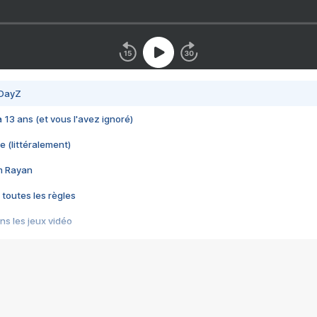
 DayZ
 a 13 ans (et vous l'avez ignoré)
e (littéralement)
im Rayan
 toutes les règles
s les jeux vidéo
us choquant de Rockstar ? - Le scandale BULLY
e plus moche de Steam
du RÊVE tourne au CAUCHEMAR