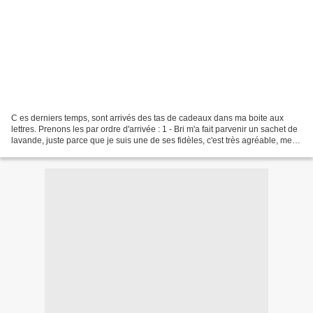
C es derniers temps, sont arrivés des tas de cadeaux dans ma boite aux
lettres. Prenons les par ordre d'arrivée : 1 - Bri m'a fait parvenir un sachet de
lavande, juste parce que je suis une de ses fidèles, c'est très agréable, merci
Bri. Elle crée un...