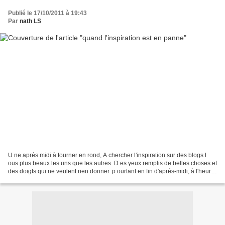
Publié le 17/10/2011 à 19:43
Par
nath LS
U ne aprés midi à tourner en rond, A chercher l'inspiration sur des blogs t
ous plus beaux les uns que les autres. D es yeux remplis de belles choses et
des doigts qui ne veulent rien donner. p ourtant en fin d'aprés-midi, à l'heure
où les enfants font...