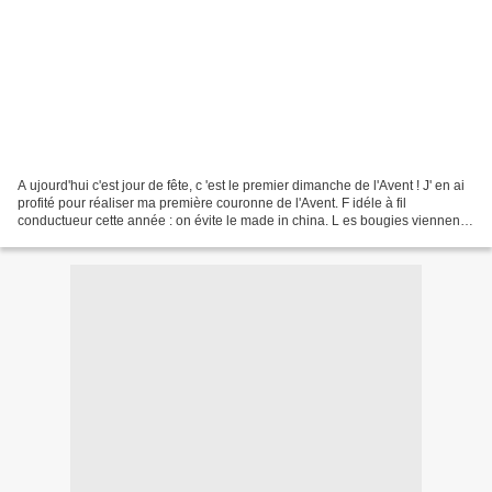
A ujourd'hui c'est jour de fête, c 'est le premier dimanche de l'Avent ! J' en ai
profité pour réaliser ma première couronne de l'Avent. F idéle à fil
conductueur cette année : on évite le made in china. L es bougies viennent
de Pologne, la mousse des...