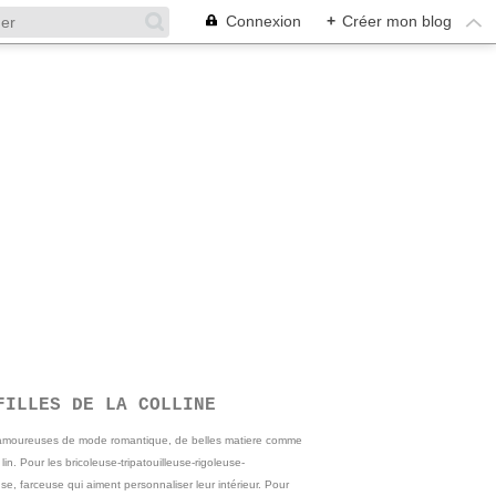
Connexion
+
Créer mon blog
FILLES DE LA COLLINE
 amoureuses de mode romantique, de belles matiere comme
e lin. Pour les bricoleuse-tripatouilleuse-rigoleuse-
se, farceuse qui aiment personnaliser leur intérieur. Pour