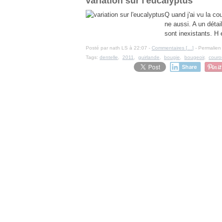
variation sur l'eucalyptus
Q uand j'ai vu la co
ne aussi. A un détai
sont inexistants. H
Posté par nath LS à 22:07 -
Commentaires [
…
]
- Permalien 
Tags:
dentelle
,
2011
,
guirlande
,
bougie
,
bougeoir
,
cour
Share