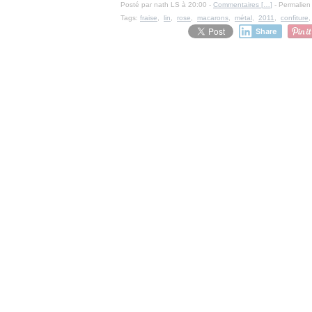
Posté par nath LS à 20:00 -
Commentaires [
…
]
- Permalien 
Tags:
fraise
,
lin
,
rose
,
macarons
,
métal
,
2011
,
confiture
Share