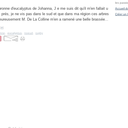
les passi
uronne d'eucalyptus de Johanna, J e me suis dit qu'il m'en fallait u
Accueil d
l prés, je ne vis pas dans le sud et que dans ma région ces arbres
Créer un 
 eureusement M. De La Colline m'en a ramené une belle brassée...
[
#
]
onne
,
eucalyptus
,
noeud
,
rugby