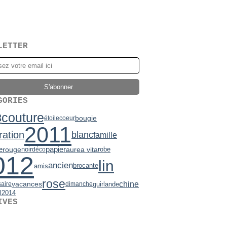
LETTER
GORIES
couture
3
bougie
étoile
coeur
2011
ration
blanc
famille
papier
e
rouge
noir
aurea vita
robe
déco
012
lin
ancien
brocante
amis
rose
chine
vacances
guirlande
saire
dimanche
l
2014
IVES