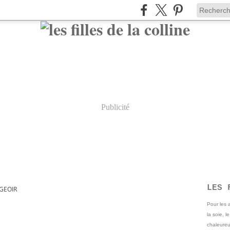
Publicité
LES 
GEOIR
Pour les
la soie, l
chaleureu