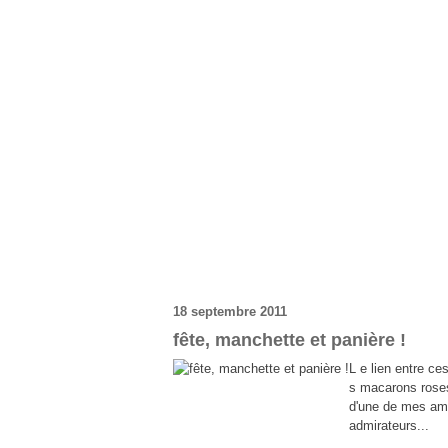
18 septembre 2011
fête, manchette et panière !
L e lien entre c
s macarons roses 
d'une de mes amie
admirateurs...