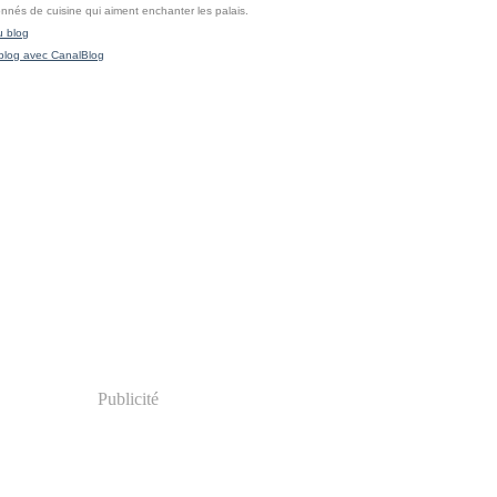
onnés de cuisine qui aiment enchanter les palais.
u blog
blog avec CanalBlog
Publicité