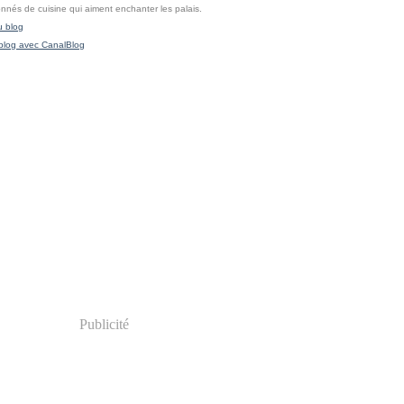
onnés de cuisine qui aiment enchanter les palais.
u blog
blog avec CanalBlog
Publicité