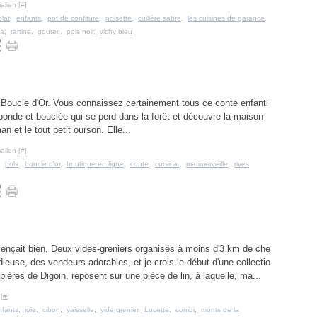
alien [
#
]
lat
,
enfants
,
pot de confiture
,
noisette
,
cuillère sabre
,
les cuisines de garance
,
la
,
tartine
,
gouter.
,
pois noir
,
vichy bleu
e de Boucle d'Or. Vous connaissez certainement tous ce conte enfanti
le bonde et bouclée qui se perd dans la forêt et découvre la maison
n et le tout petit ourson. Elle...
alien [
#
]
,
bols
,
boucle d'or
,
boutique en ligne
,
conte
,
corsica.
,
marimerveille
,
rives
çait bien, Deux vides-greniers organisés à moins d'3 km de che
ieuse, des vendeurs adorables, et je crois le début d'une collectio
pières de Digoin, reposent sur une pièce de lin, à laquelle, ma...
[
#
]
nfants
,
joie
,
cibon
,
vaisselle
,
vide grenier
,
Lucette
,
combi
,
monts de la