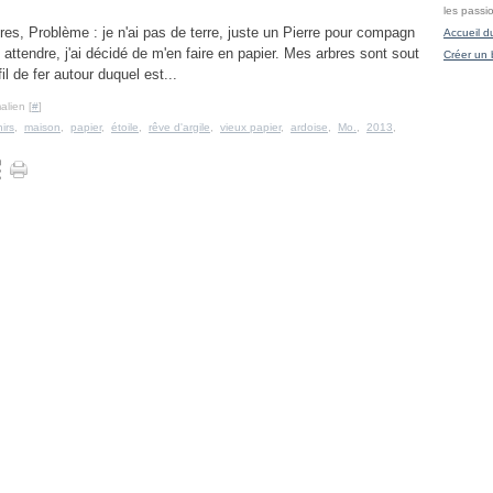
les passi
bres, Problème : je n'ai pas de terre, juste un Pierre pour compagn
Accueil d
t attendre, j'ai décidé de m'en faire en papier. Mes arbres sont sout
Créer un 
il de fer autour duquel est...
alien [
#
]
irs
,
maison
,
papier
,
étoile
,
rêve d'argile
,
vieux papier
,
ardoise
,
Mo.
,
2013
,