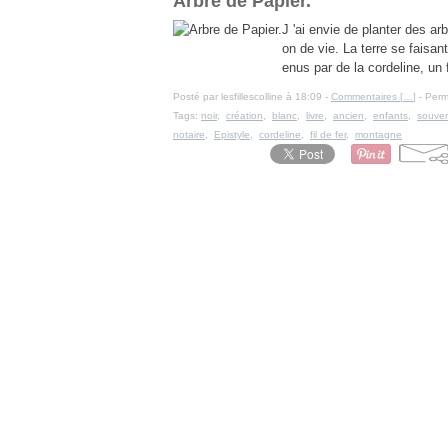
Arbre de Papier.
J 'ai envie de planter des ar
on de vie. La terre se faisan
enus par de la cordeline, un f
Posté par lesfillescolline à 18:09 -
Commentaires [
…
]
- Perm
Tags:
noir
,
création
,
blanc
,
livre
,
ancien
,
enfants
,
souven
notaire
,
Epistyle
,
cordeline
,
fil de fer
,
montagne