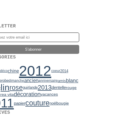
LETTER
GORIES
2012
chine
2014
déco
coeur
ancien
blanc
e
robe
amis
dimanche
anniversaire
lin
rose
2013
e
dentelle
rouge
guirlande
décoration
vacances
rea vita
011
couture
papier
bougie
noël
IVES
2)