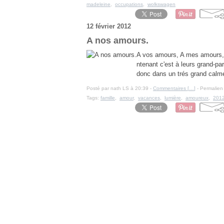
madeleine
,
occupations
,
wolkswagen
12 février 2012
A nos amours.
A vos amours, A mes amours, 
ntenant c'est à leurs grand-pa
donc dans un trés grand calme
Posté par nath LS à 20:39 -
Commentaires [
…
]
- Permalien 
Tags:
famille
,
amour
,
vacances
,
lumière
,
amoureux
,
201