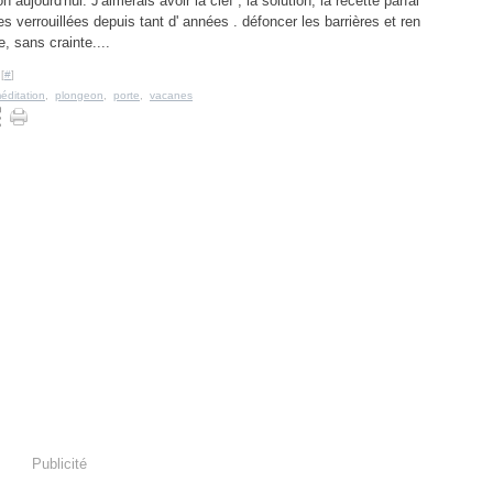
aujourd'hui. J'aimerais avoir la clef , la solution, la recette parfai
tes verrouillées depuis tant d' années . défoncer les barrières et ren
e, sans crainte....
[
#
]
éditation
,
plongeon
,
porte
,
vacanes
Publicité