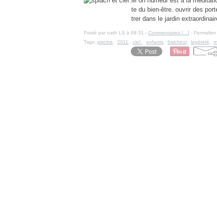
M on humeur est à la méditation 
te du bien-être. ouvrir des por
trer dans le jardin extraordinair
Posté par nath LS à 09:31 -
Commentaires [
…
]
- Permalien 
Tags:
piscine
,
2011
,
clef.
,
enfants
,
fraicheur
,
legèreté
,
m