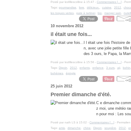
Posté par lesfillescolline à 15:47 -
Commentaires [
…
]
- Perm
Tags:
gourmandise
,
livre
,
délicieux.
,
cuisine
,
2012
,
choco
les toques vertes
,
pate à tartiner
,
bio
,
manger sain
,
nutel
10 novembre 2012
il était une fois...
I l était une fois l'histoir
n, avec une jolie petite fil
des 3 ours, le Papa, la Mama
Posté par lesfillescolline à 15:56 -
Commentaires [
…
]
- Perm
Tags:
Digoin
,
2012
,
enfants
,
enfance
,
3 ours
,
aji
,
bohin
bohèmes
,
épingle
25 juin 2012
Premier dimanche d'été.
C e dimanche commen
z moi, une météo rad
n pour moi : Les sou
Posté par nath LS à 15:02 -
Commentaires [
…
]
- Permalien 
Tags:
amis
,
dimanche
,
chine
,
Digoin
,
soupière
,
2012
,
e