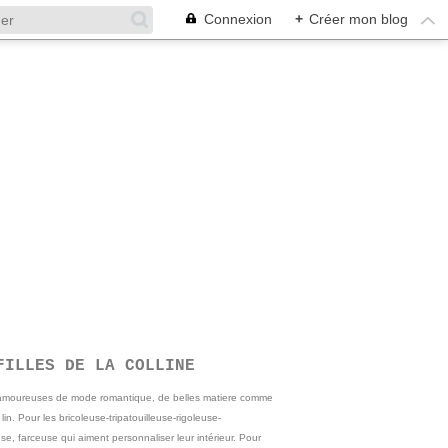
Connexion
+
Créer mon blog
FILLES DE LA COLLINE
 amoureuses de mode romantique, de belles matiere comme
e lin. Pour les bricoleuse-tripatouilleuse-rigoleuse-
se, farceuse qui aiment personnaliser leur intérieur. Pour