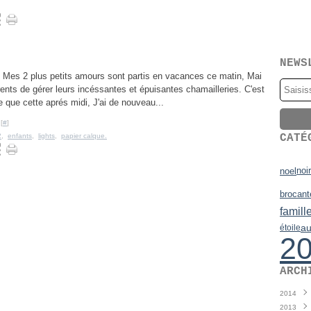
NEWS
Mes 2 plus petits amours sont partis en vacances ce matin, Mai
rents de gérer leurs incéssantes et épuisantes chamailleries. C'est
 que cette aprés midi, J'ai de nouveau...
[
#
]
2
,
enfants
,
lights
,
papier calque.
CATÉ
noir
noel
brocant
famill
au
étoile
2
ARCH
2014
2013
Juin
(