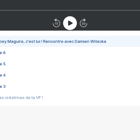
bey Maguire, c'est lui ! Rencontre avec Damien Witecka
e 6
e 5
e 4
e 3
s créatrices de la VF !
e 2
e 1
e Mektoub My Love arrive enfin ! Rencontre avec Shaïn Boumedine et Sal