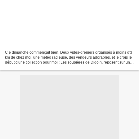
C e dimanche commençait bien, Deux vides-greniers organisés à moins d'3
km de chez moi, une météo radieuse, des vendeurs adorables, et je crois le
début d'une collection pour moi : Les soupières de Digoin, reposent sur une
pièce de lin, à laquelle, ma...