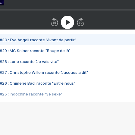
#30 : Eve Angeli raconte "Avant de partir"
#29 : MC Solaar raconte "Bouge de là"
28 : Lorie raconte "Je vais vite"
#27 : Christophe Willem raconte "Jacques a dit"
#26 : Chimène Badi raconte "Entre nous"
#25 : Indochine raconte "3e sexe"
#24 : Zaho raconte "C'est chelou"
#23 : Patrick Bruel raconte "Au café des délices"
#22 : Kyo raconte "Le chemin"