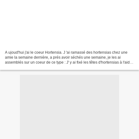
A ujoud'hui j'ai le coeur Hortensia. J 'ai ramassé des hortensias chez une
amie la semaine dernière, a prés avoir séchés une semaine, je les ai
assemblés sur un coeur de ce type : J' y ai fixé les têtes d'hortensias à l'aide
d'un pistolet à colle, a jouté...