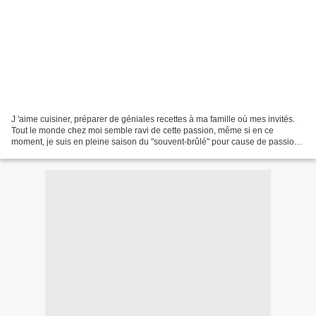
J 'aime cuisiner, préparer de géniales recettes à ma famille où mes invités.
Tout le monde chez moi semble ravi de cette passion, même si en ce
moment, je suis en pleine saison du "souvent-brûlé" pour cause de passion
bloggesque chronophage. Je suis aussi...