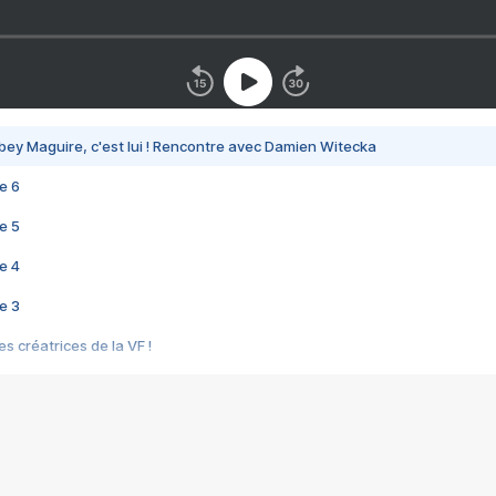
bey Maguire, c'est lui ! Rencontre avec Damien Witecka
e 6
e 5
e 4
e 3
s créatrices de la VF !
e 2
e 1
e Mektoub My Love arrive enfin ! Rencontre avec Shaïn Boumedine et Sal