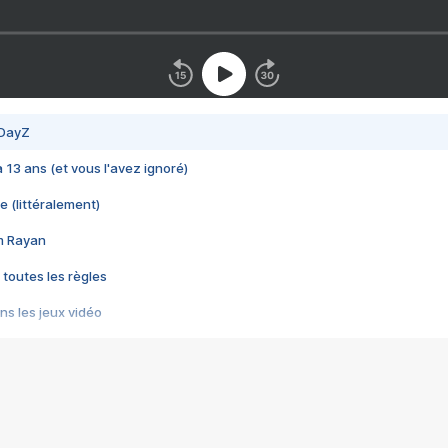
 DayZ
 a 13 ans (et vous l'avez ignoré)
e (littéralement)
im Rayan
 toutes les règles
s les jeux vidéo
us choquant de Rockstar ? - Le scandale BULLY
e plus moche de Steam
du RÊVE tourne au CAUCHEMAR