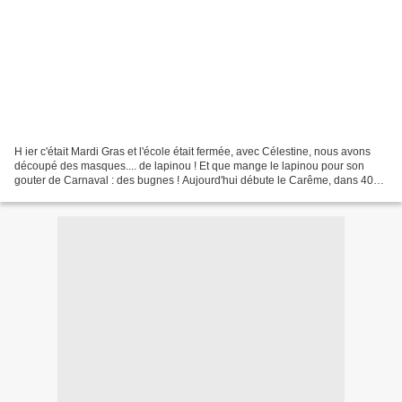
H ier c'était Mardi Gras et l'école était fermée, avec Célestine, nous avons
découpé des masques.... de lapinou ! Et que mange le lapinou pour son
gouter de Carnaval : des bugnes ! Aujourd'hui débute le Carême, dans 40
jours nous serons à Pâques. Non...