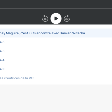
bey Maguire, c'est lui ! Rencontre avec Damien Witecka
e 6
e 5
e 4
e 3
s créatrices de la VF !
e 2
e 1
e Mektoub My Love arrive enfin ! Rencontre avec Shaïn Boumedine et Sal