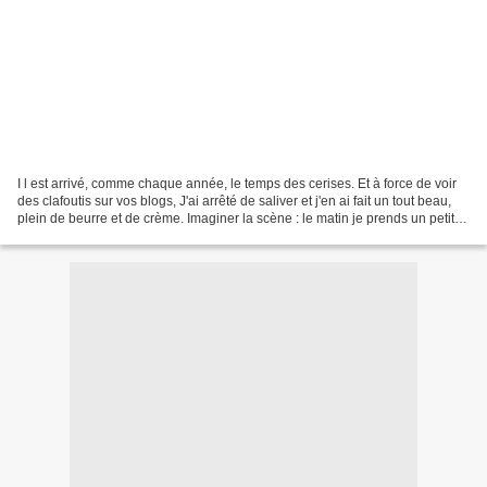
I l est arrivé, comme chaque année, le temps des cerises. Et à force de voir
des clafoutis sur vos blogs, J'ai arrêté de saliver et j'en ai fait un tout beau,
plein de beurre et de crème. Imaginer la scène : le matin je prends un petit
déjeuner détox,...