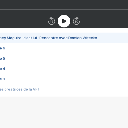
bey Maguire, c'est lui ! Rencontre avec Damien Witecka
e 6
e 5
e 4
e 3
s créatrices de la VF !
e 2
e 1
e Mektoub My Love arrive enfin ! Rencontre avec Shaïn Boumedine et Sal