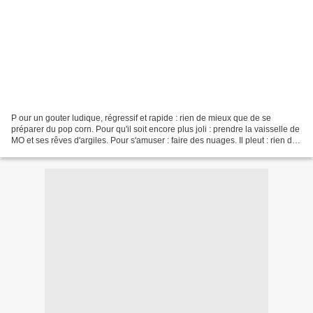
P our un gouter ludique, régressif et rapide : rien de mieux que de se
préparer du pop corn. Pour qu'il soit encore plus joli : prendre la vaisselle de
MO et ses rêves d'argiles. Pour s'amuser : faire des nuages. Il pleut : rien de
grave, on fait du pop...