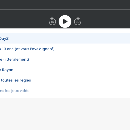
 DayZ
 a 13 ans (et vous l'avez ignoré)
e (littéralement)
im Rayan
 toutes les règles
s les jeux vidéo
us choquant de Rockstar ? - Le scandale BULLY
e plus moche de Steam
du RÊVE tourne au CAUCHEMAR