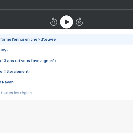
nsformé l’ennui en chef-d’œuvre
 DayZ
 a 13 ans (et vous l'avez ignoré)
e (littéralement)
im Rayan
 toutes les règles
s les jeux vidéo
us choquant de Rockstar ? - Le scandale BULLY
e plus moche de Steam