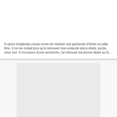
D epuis longtemps j'avais envie de réaliser une guirlande d'étoile en pâte
fimo. Il ne me restait plus qu'à retrouver mon emporte pièce étoile, perdu...
chez moi. A l'occasion d'une recherche, j'ai retrouvé ma bonne étoile au fond
d'un placard. *****...