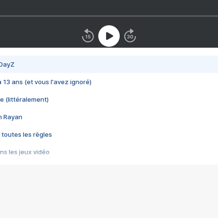
 DayZ
 a 13 ans (et vous l'avez ignoré)
e (littéralement)
im Rayan
 toutes les règles
s les jeux vidéo
us choquant de Rockstar ? - Le scandale BULLY
e plus moche de Steam
du RÊVE tourne au CAUCHEMAR