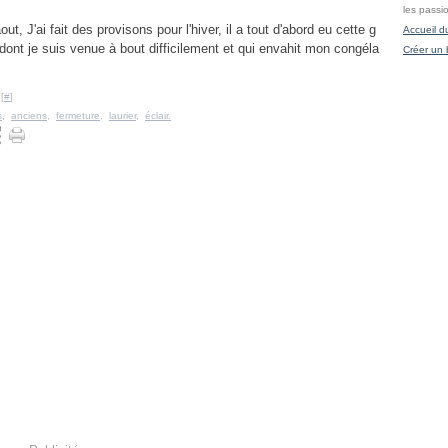
les passi
t, J'ai fait des provisons pour l'hiver, il a tout d'abord eu cette g
Accueil d
, dont je suis venue à bout difficilement et qui envahit mon congéla
Créer un 
[
#
]
s
,
anciens
,
fermeture
,
laurier
,
éclair.