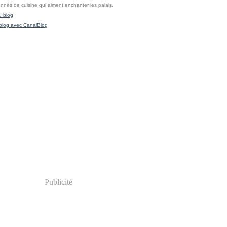
onnés de cuisine qui aiment enchanter les palais.
u blog
blog avec CanalBlog
Publicité