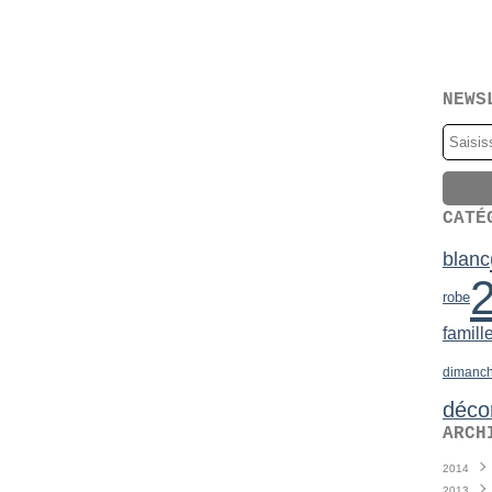
NEWS
CATÉ
blanc
robe
famill
dimanc
déco
ARCH
2014
2013
Juin
(