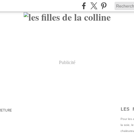
Publicité
LES 
METURE
Pour les
la soie, l
chaleureu