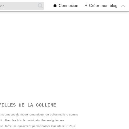
Connexion
+
Créer mon blog
FILLES DE LA COLLINE
 amoureuses de mode romantique, de belles matiere comme
e lin. Pour les bricoleuse-tripatouilleuse-rigoleuse-
se, farceuse qui aiment personnaliser leur intérieur. Pour