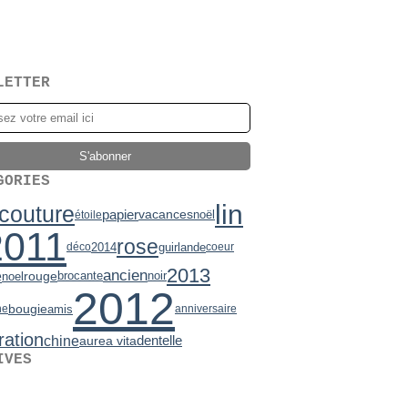
LETTER
GORIES
lin
couture
papier
vacances
noël
étoile
2011
rose
2014
guirlande
déco
coeur
2013
ancien
e
rouge
brocante
noir
noel
2012
bougie
amis
he
anniversaire
ration
chine
aurea vita
dentelle
IVES
2)