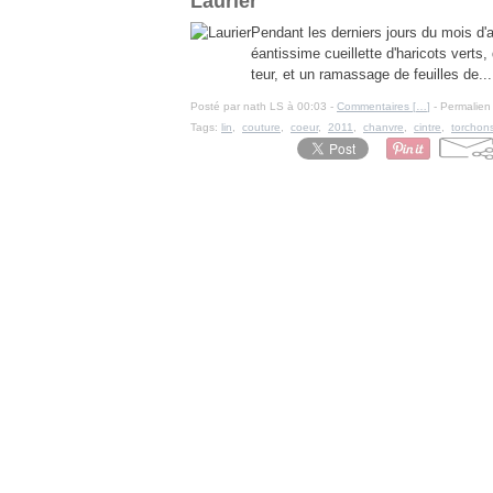
Laurier
Pendant les derniers jours du mois d'aou
éantissime cueillette d'haricots verts
teur, et un ramassage de feuilles de...
Posté par nath LS à 00:03 -
Commentaires [
…
]
- Permalien 
Tags:
lin
,
couture
,
coeur
,
2011
,
chanvre
,
cintre
,
torchon