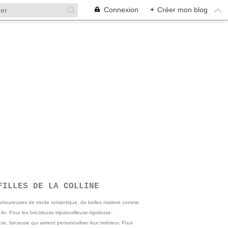
Connexion
+
Créer mon blog
FILLES DE LA COLLINE
 amoureuses de mode romantique, de belles matiere comme
e lin. Pour les bricoleuse-tripatouilleuse-rigoleuse-
se, farceuse qui aiment personnaliser leur intérieur. Pour