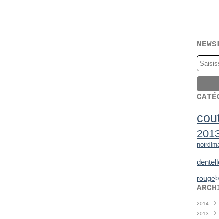
NEWS
CATÉ
cou
201
noir
dim
dentell
rouge
b
ARCH
2014
2013
Juin
(