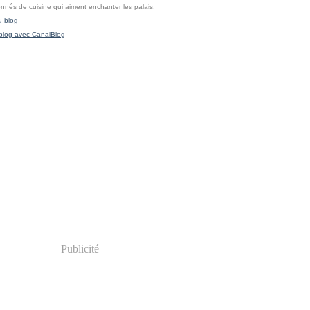
onnés de cuisine qui aiment enchanter les palais.
u blog
blog avec CanalBlog
Publicité