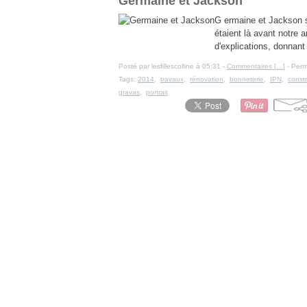
Germaine et Jackson
G ermaine et Jackson so
étaient là avant notre 
d'explications, donnan
Posté par lesfillescolline à 05:31 -
Commentaires [
…
]
- Perm
Tags:
2014
,
travaux
,
rénovation
,
bonneterie
,
IPN
,
constr
gravas
,
portrait