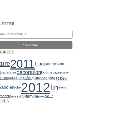
LETTER
GORIES
2011
ture
blanc
anniversaire
3
décoration
vacances
bougie
papier
noel
rose
chine
aurea vita
guirlande
anche
déco
2012
lin
ancien
e
robe
étoile
famille
rocante
amis
2014
noël
coeur
IVES
2)