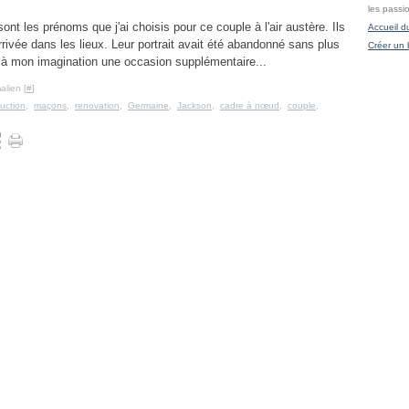
les passi
nt les prénoms que j'ai choisis pour ce couple à l'air austère. Ils
Accueil d
arrivée dans les lieux. Leur portrait avait été abandonné sans plus
Créer un 
t à mon imagination une occasion supplémentaire...
alien [
#
]
uction
,
maçons
,
renovation
,
Germaine
,
Jackson
,
cadre à nœud
,
couple
,