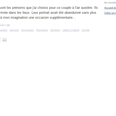
les passi
nt les prénoms que j'ai choisis pour ce couple à l'air austère. Ils
Accueil d
arrivée dans les lieux. Leur portrait avait été abandonné sans plus
Créer un 
t à mon imagination une occasion supplémentaire...
alien [
#
]
uction
,
maçons
,
renovation
,
Germaine
,
Jackson
,
cadre à nœud
,
couple
,