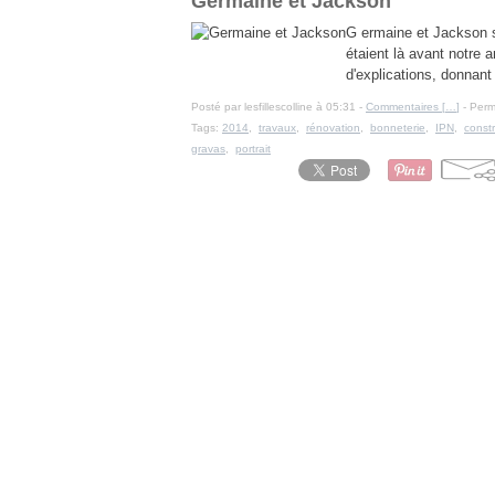
Germaine et Jackson
G ermaine et Jackson so
étaient là avant notre 
d'explications, donnan
Posté par lesfillescolline à 05:31 -
Commentaires [
…
]
- Perm
Tags:
2014
,
travaux
,
rénovation
,
bonneterie
,
IPN
,
constr
gravas
,
portrait