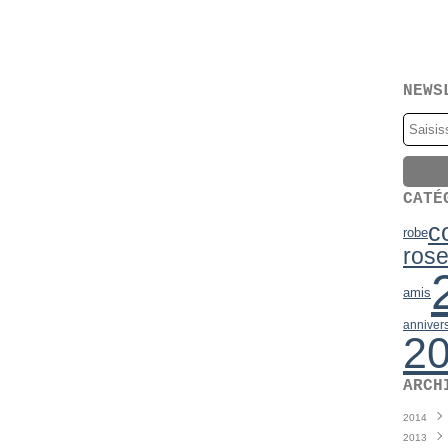
NEWS
CATÉ
c
robe
ros
amis
anniver
2
ARCH
2014
2013
Juin
(