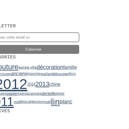
LETTER
GORIES
outure
décoration
famille
aurea vita
e
ancien
bougie
rouge
guirlande
dimanche
déco
2012
2013
chine
2014
papier
vacances
noir
dentelle
saire
étoile
011
lin
blanc
brocante
noel
noël
coeur
IVES
2)