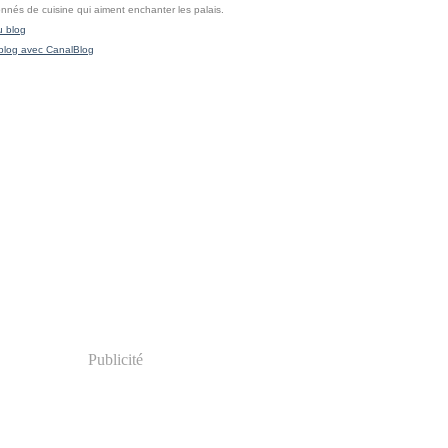
onnés de cuisine qui aiment enchanter les palais.
u blog
blog avec CanalBlog
Publicité