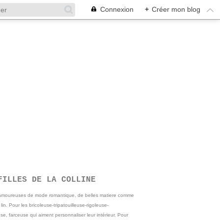
Connexion
+
Créer mon blog
FILLES DE LA COLLINE
 amoureuses de mode romantique, de belles matiere comme
e lin. Pour les bricoleuse-tripatouilleuse-rigoleuse-
se, farceuse qui aiment personnaliser leur intérieur. Pour