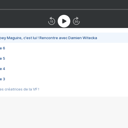
bey Maguire, c'est lui ! Rencontre avec Damien Witecka
e 6
e 5
e 4
e 3
s créatrices de la VF !
e 2
e 1
e Mektoub My Love arrive enfin ! Rencontre avec Shaïn Boumedine et Sal