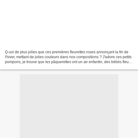
Q uoi de plus jolies que ces premières fleurettes roses annonçant la fin de
l'hiver, mettant de jolies couleurs dans nos compositions ? J'adore ces petits
pompons, je trouve que les pâquerettes ont un air enfantin, des bébés fleurs
en quelque sorte. Oui...