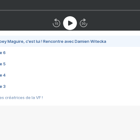
bey Maguire, c'est lui ! Rencontre avec Damien Witecka
e 6
e 5
e 4
e 3
s créatrices de la VF !
e 2
e 1
e Mektoub My Love arrive enfin ! Rencontre avec Shaïn Boumedine et Sal