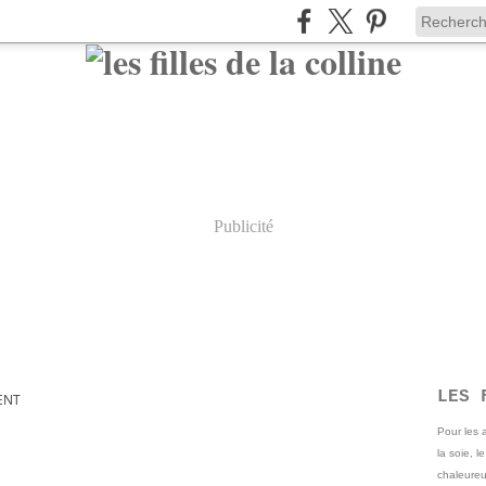
Publicité
LES 
ENT
Pour les
la soie, l
chaleureu