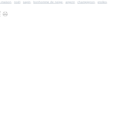
it-maison
,
noël
,
sapin
,
bonhomme de neige
,
argent
,
champignon
,
etoiles
,