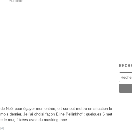
Publicité
RECH
 de Noël pour égayer mon entrée, e t surtout mettre en situation le
mois dernier. Je l'ai choisi façon Eline Pellinkhof : quelques 5 mèt
tre le mur, f ixées avec du masking-tape...
[
#
]