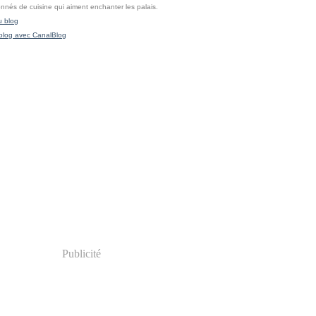
onnés de cuisine qui aiment enchanter les palais.
u blog
blog avec CanalBlog
Publicité