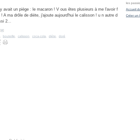
les passi
 y avait un piège : le macaron ! V ous êtes plusieurs à me l'avoir f
Accueil d
! A ma drôle de diète, j'ajoute aujourd'hui le calisson ! u n autre d
Créer un 
si 2...
[
#
]
,
bouteille
,
calisson
,
coca-cola
,
diéte
,
doré