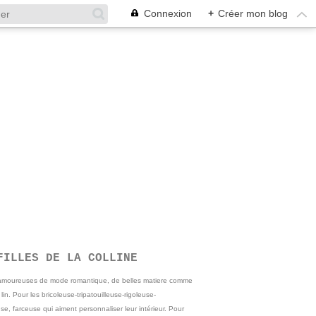
Connexion
+
Créer mon blog
FILLES DE LA COLLINE
 amoureuses de mode romantique, de belles matiere comme
e lin. Pour les bricoleuse-tripatouilleuse-rigoleuse-
se, farceuse qui aiment personnaliser leur intérieur. Pour