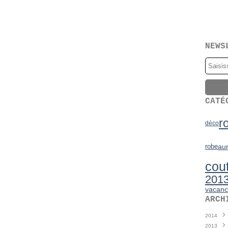
NEWS
CATÉ
r
déco
robe
aur
cou
201
vacanc
ARCH
2014
2013
Juin
(