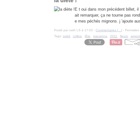
la diète !
E t oui dans mon précédent billet, il
ait remarquer, ça ne tourne pas rond 
e mes péchés mignons. j 'ajoute aus
Posté par nath LS à 17:03 -
Commentaires [
…
]
- Permalien 
Tags:
soleil
,
colline
,
fête
,
macarons
,
2011
,
fleurs
,
argent