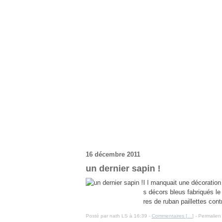
16 décembre 2011
un dernier sapin !
I l manquait une décoration
s décors bleus fabriqués le 
res de ruban paillettes con
Posté par nath LS à 16:39 -
Commentaires [
…
]
- Permalien 