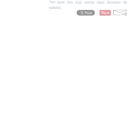
Tags:
rouge
,
bleu
,
2011
,
crochet
,
ruban
,
décoration
,
fa
paillettes