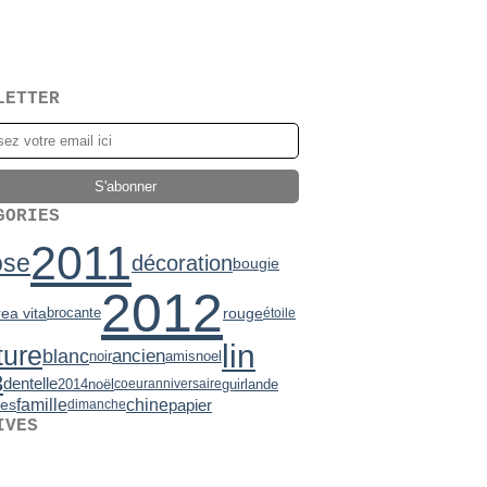
LETTER
GORIES
2011
ose
décoration
bougie
2012
ea vita
brocante
rouge
étoile
lin
ture
blanc
ancien
noir
amis
noel
3
dentelle
2014
noël
guirlande
coeur
anniversaire
famille
chine
es
papier
dimanche
IVES
2)