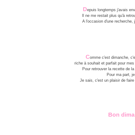
D
epuis longtemps j'avais envi
Il ne me restait plus qu'à retr
A l'occasion d'une recherche, j
C
omme c'est dimanche, c'es
riche à souhait et parfait pour mes
Pour retrouver la recette de 
Pour ma part, je
Je sais, c'est un plaisir de fai
Bon diman