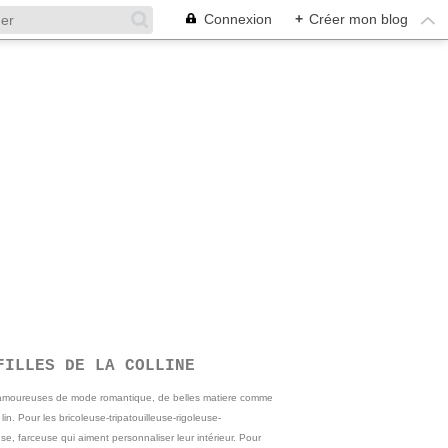
Connexion
+
Créer mon blog
FILLES DE LA COLLINE
 amoureuses de mode romantique, de belles matiere comme
e lin. Pour les bricoleuse-tripatouilleuse-rigoleuse-
se, farceuse qui aiment personnaliser leur intérieur. Pour