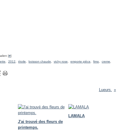
alien [
#
]
ette
,
2012
,
étoile
,
boisson chaude
,
vichy rose
,
emporte pièce
,
fimo
,
creme
,
Lueurs.
LAMALA
J'ai trouvé des fleurs de
printemps.