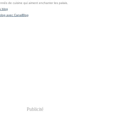
onnés de cuisine qui aiment enchanter les palais.
u blog
blog avec CanalBlog
Publicité