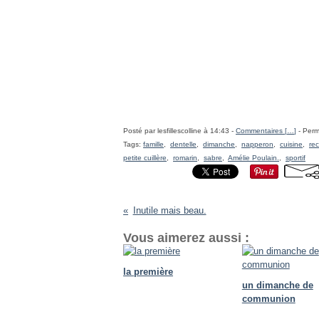
Posté par lesfillescolline à 14:43 -
Commentaires [
…
]
- Perm
Tags:
famille
,
dentelle
,
dimanche
,
napperon
,
cuisine
,
rec
petite cuillère
,
romarin
,
sabre
,
Amélie Poulain.
,
sportif
Inutile mais beau.
Vous aimerez aussi :
la première
un dimanche de
communion