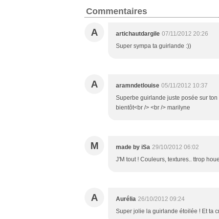
Commentaires
A
artichautdargile
07/11/2012 20:26
Super sympa ta guirlande :))
A
aramndetlouise
05/11/2012 10:37
Superbe guirlande juste posée sur ton m
bientôt<br /> <br /> marilyne
M
made by iSa
29/10/2012 06:02
J'M tout ! Couleurs, textures.. ttrop houe
A
Aurélia
26/10/2012 09:24
Super jolie la guirlande étoilée ! Et t