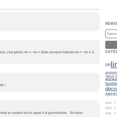
NEWS
CATÉ
ur, c'est génial.<br /> <br /> Belle semaine Nathalie<br /> <br /> à
li
noir
anniver
201
famill
tte !
déco
ARCH
2014
2013
Juin
(
a crème au romarin est un appel à la gourmandise... Re-bises
2012
Mai
Déce
(