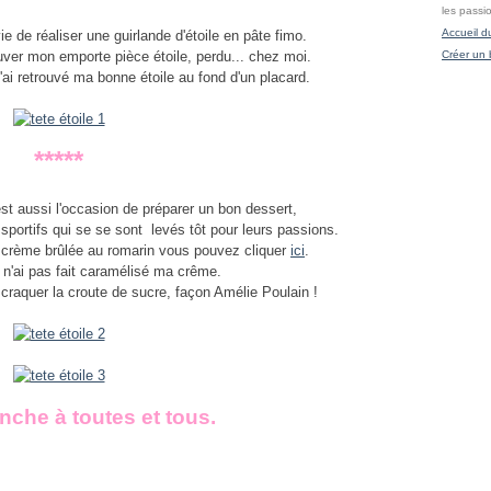
les passi
Accueil d
e de réaliser une guirlande d'étoile en pâte fimo.
ouver mon emporte pièce étoile, perdu... chez moi.
Créer un 
'ai retrouvé ma bonne étoile au fond d'un placard.
*****
t aussi l'occasion de préparer un bon dessert,
 sportifs qui se se sont levés tôt pour leurs passions.
la crème brûlée au romarin vous pouvez cliquer
ici
.
 n'ai pas fait caramélisé ma crême.
re craquer la croute de sucre, façon Amélie Poulain !
che à toutes et tous.