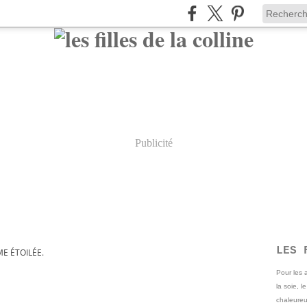
Publicité
LES 
E ÉTOILÉE.
Pour les
la soie, l
chaleureu