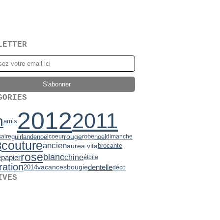
LETTER
GORIES
2012
2011
n
amis
rouge
robe
guirlande
noël
noel
saire
coeur
dimanche
couture
3
ancien
aurea vita
brocante
rose
blanc
e
chine
papier
étoile
ration
vacances
bougie
dentelle
2014
déco
IVES
2)
mbre
7)
(2)