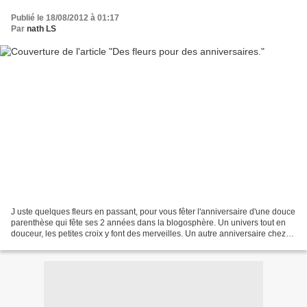
Publié le 18/08/2012 à 01:17
Par
nath LS
J uste quelques fleurs en passant, pour vous fêter l'anniversaire d'une douce
parenthèse qui fête ses 2 années dans la blogosphère. Un univers tout en
douceur, les petites croix y font des merveilles. Un autre anniversaire chez
artichaut d'argile, qui...