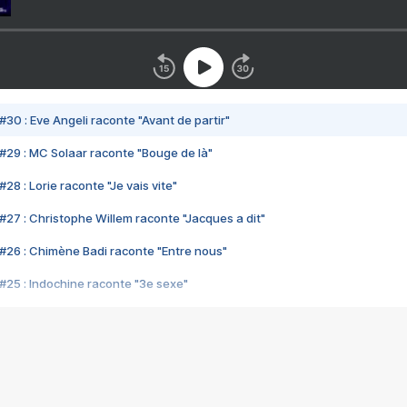
#30 : Eve Angeli raconte "Avant de partir"
#29 : MC Solaar raconte "Bouge de là"
28 : Lorie raconte "Je vais vite"
#27 : Christophe Willem raconte "Jacques a dit"
#26 : Chimène Badi raconte "Entre nous"
#25 : Indochine raconte "3e sexe"
#24 : Zaho raconte "C'est chelou"
#23 : Patrick Bruel raconte "Au café des délices"
#22 : Kyo raconte "Le chemin"