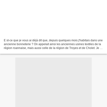
E st-ce que je vous ai déjà dit que, depuis quelques mois j'habitais dans une
ancienne bonneterie ? On appelait ainsi les anciennes usines textiles de la
région roannaise, mais aussi celle de la région de Troyes et de Cholet. Je ne
sais pas si ces lieux...