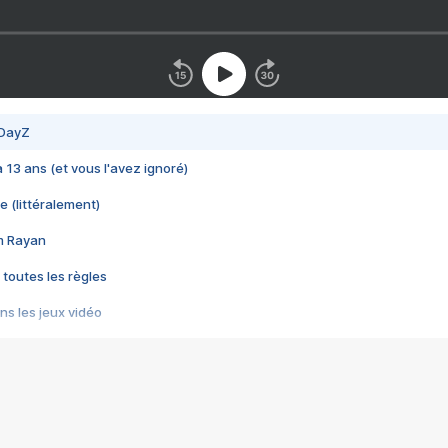
 DayZ
 a 13 ans (et vous l'avez ignoré)
e (littéralement)
im Rayan
 toutes les règles
s les jeux vidéo
us choquant de Rockstar ? - Le scandale BULLY
e plus moche de Steam
du RÊVE tourne au CAUCHEMAR