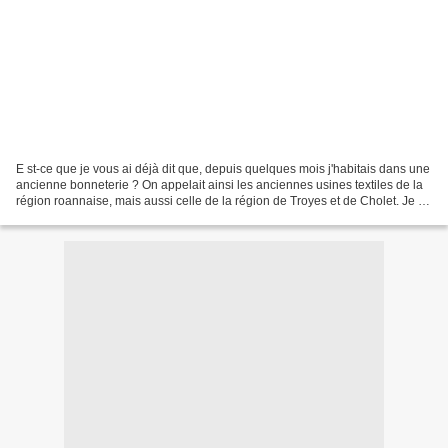
E st-ce que je vous ai déjà dit que, depuis quelques mois j'habitais dans une
ancienne bonneterie ? On appelait ainsi les anciennes usines textiles de la
région roannaise, mais aussi celle de la région de Troyes et de Cholet. Je ne
sais pas si ces lieux...