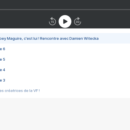
bey Maguire, c'est lui ! Rencontre avec Damien Witecka
e 6
e 5
e 4
e 3
s créatrices de la VF !
e 2
e 1
e Mektoub My Love arrive enfin ! Rencontre avec Shaïn Boumedine et Sal