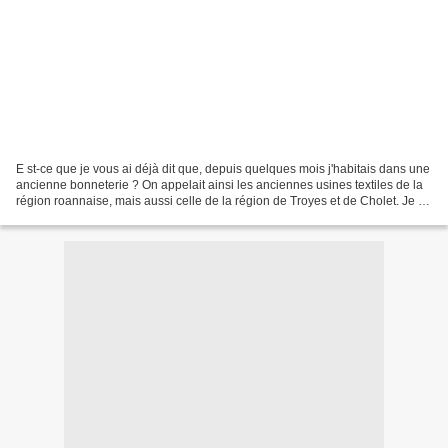
E st-ce que je vous ai déjà dit que, depuis quelques mois j'habitais dans une
ancienne bonneterie ? On appelait ainsi les anciennes usines textiles de la
région roannaise, mais aussi celle de la région de Troyes et de Cholet. Je ne
sais pas si ces lieux...