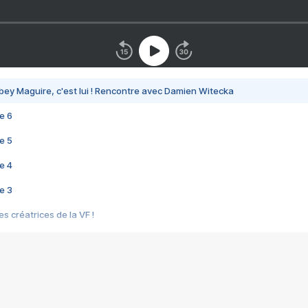
bey Maguire, c'est lui ! Rencontre avec Damien Witecka
e 6
e 5
e 4
e 3
s créatrices de la VF !
e 2
e 1
e Mektoub My Love arrive enfin ! Rencontre avec Shaïn Boumedine et Sal