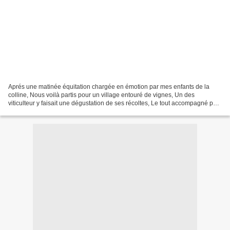
Aprés une matinée équitation chargée en émotion par mes enfants de la
colline, Nous voilà partis pour un village entouré de vignes, Un des
viticulteur y faisait une dégustation de ses récoltes, Le tout accompagné par
une sélection d'un fromager exceptionnel...