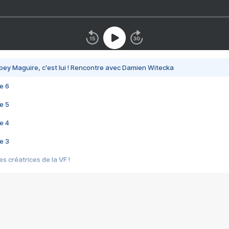
bey Maguire, c'est lui ! Rencontre avec Damien Witecka
e 6
e 5
e 4
e 3
s créatrices de la VF !
e 2
e 1
e Mektoub My Love arrive enfin ! Rencontre avec Shaïn Boumedine et Sal