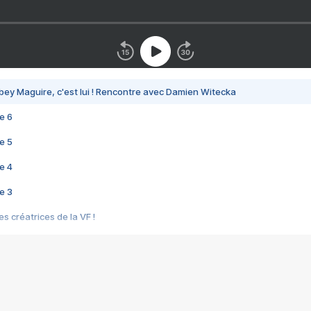
bey Maguire, c'est lui ! Rencontre avec Damien Witecka
e 6
e 5
e 4
e 3
s créatrices de la VF !
e 2
e 1
e Mektoub My Love arrive enfin ! Rencontre avec Shaïn Boumedine et Sal