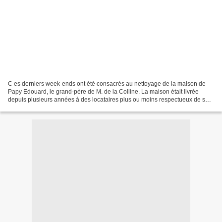
C es derniers week-ends ont été consacrés au nettoyage de la maison de
Papy Edouard, le grand-père de M. de la Colline. La maison était livrée
depuis plusieurs années à des locataires plus ou moins respectueux de sa
mémoire. Mais aucuns n'avaient accès...