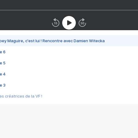
bey Maguire, c'est lui ! Rencontre avec Damien Witecka
e 6
e 5
e 4
e 3
s créatrices de la VF !
e 2
e 1
e Mektoub My Love arrive enfin ! Rencontre avec Shaïn Boumedine et Sal