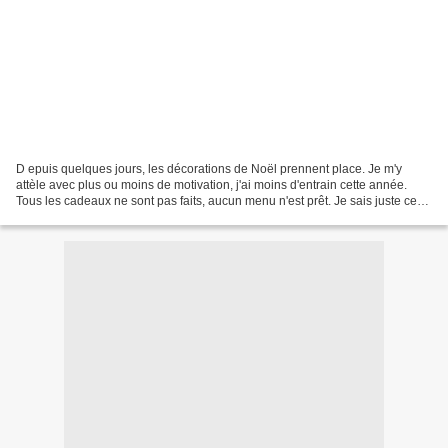
D epuis quelques jours, les décorations de Noël prennent place. Je m'y
attèle avec plus ou moins de motivation, j'ai moins d'entrain cette année.
Tous les cadeaux ne sont pas faits, aucun menu n'est prêt. Je sais juste ce
que je vais porter ces jours...