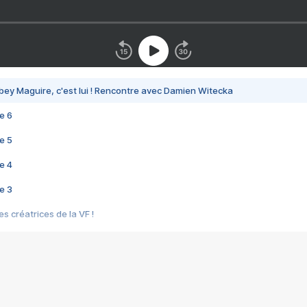
bey Maguire, c'est lui ! Rencontre avec Damien Witecka
e 6
e 5
e 4
e 3
s créatrices de la VF !
e 2
e 1
e Mektoub My Love arrive enfin ! Rencontre avec Shaïn Boumedine et Sal