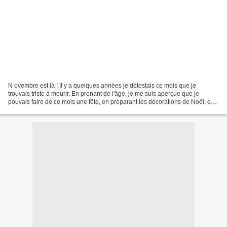
N ovembre est là ! Il y a quelques années je détestais ce mois que je
trouvais triste à mourir. En prenant de l'âge, je me suis aperçue que je
pouvais faire de ce mois une fête, en préparant les décorations de Noël, en
imaginant les futurs cadeaux......