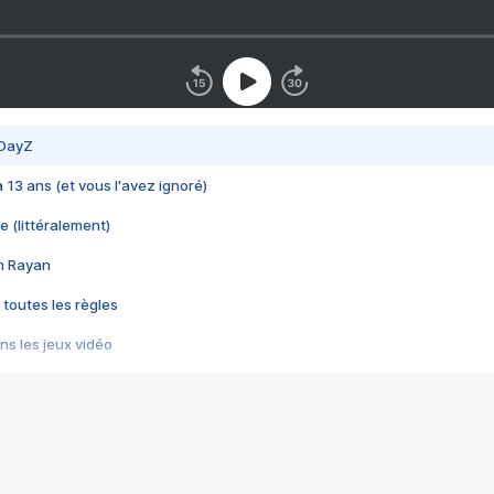
 DayZ
 a 13 ans (et vous l'avez ignoré)
e (littéralement)
im Rayan
 toutes les règles
s les jeux vidéo
us choquant de Rockstar ? - Le scandale BULLY
e plus moche de Steam
du RÊVE tourne au CAUCHEMAR