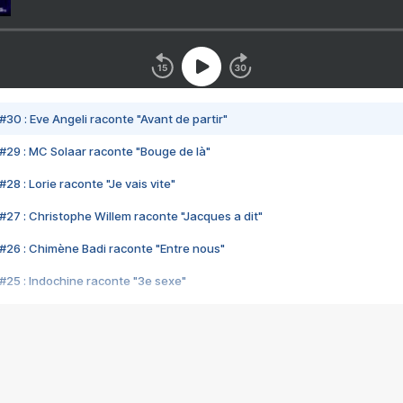
#30 : Eve Angeli raconte "Avant de partir"
#29 : MC Solaar raconte "Bouge de là"
28 : Lorie raconte "Je vais vite"
#27 : Christophe Willem raconte "Jacques a dit"
#26 : Chimène Badi raconte "Entre nous"
#25 : Indochine raconte "3e sexe"
#24 : Zaho raconte "C'est chelou"
#23 : Patrick Bruel raconte "Au café des délices"
#22 : Kyo raconte "Le chemin"