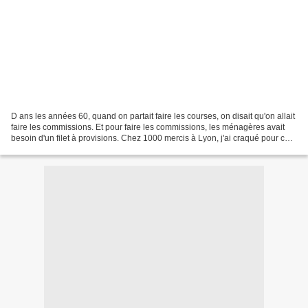
D ans les années 60, quand on partait faire les courses, on disait qu'on allait
faire les commissions. Et pour faire les commissions, les ménagères avait
besoin d'un filet à provisions. Chez 1000 mercis à Lyon, j'ai craqué pour ce
filet tout rose et doublé...