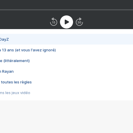
 DayZ
 a 13 ans (et vous l'avez ignoré)
e (littéralement)
im Rayan
 toutes les règles
s les jeux vidéo
us choquant de Rockstar ? - Le scandale BULLY
e plus moche de Steam
du RÊVE tourne au CAUCHEMAR