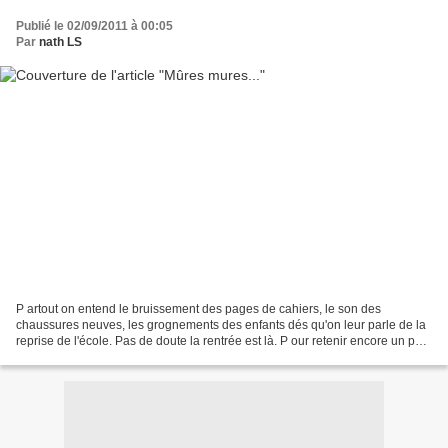
Publié le 02/09/2011 à 00:05
Par
nath LS
P artout on entend le bruissement des pages de cahiers, le son des
chaussures neuves, les grognements des enfants dés qu'on leur parle de la
reprise de l'école. Pas de doute la rentrée est là. P our retenir encore un peu
l'été, je vous propose des mûres...