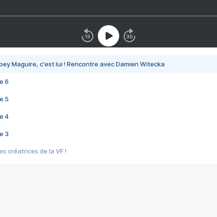
bey Maguire, c'est lui ! Rencontre avec Damien Witecka
e 6
e 5
e 4
e 3
s créatrices de la VF !
e 2
e 1
e Mektoub My Love arrive enfin ! Rencontre avec Shaïn Boumedine et Sal