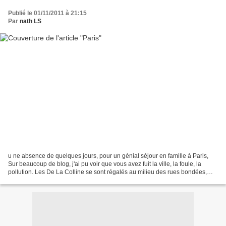
Publié le 01/11/2011 à 21:15
Par
nath LS
u ne absence de quelques jours, pour un génial séjour en famille à Paris,
Sur beaucoup de blog, j'ai pu voir que vous avez fuit la ville, la foule, la
pollution. Les De La Colline se sont régalés au milieu des rues bondées,
des terrasses de café noire...