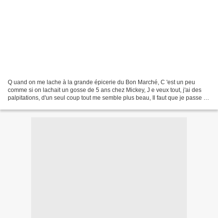
Q uand on me lache à la grande épicerie du Bon Marché, C 'est un peu
comme si on lachait un gosse de 5 ans chez Mickey, J e veux tout, j'ai des
palpitations, d'un seul coup tout me semble plus beau, Il faut que je passe en
revue tous les rayons, je suis...