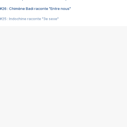
#26 : Chimène Badi raconte "Entre nous"
#25 : Indochine raconte "3e sexe"
#24 : Zaho raconte "C'est chelou"
#23 : Patrick Bruel raconte "Au café des délices"
#22 : Kyo raconte "Le chemin"
#21 : Nolwenn Leroy raconte "Cassé"
#20 : Patrick Hernandez raconte "Born to be alive"
#19 : Lorie raconte "Près de moi"
#18 : Michael Jones raconte "A nos actes manqués" (avec Jean-Jacque
#17 : Khaled raconte "Aïcha"
#16 : Corneille raconte "Parce qu'on vient de loin"
#15 : Indochine raconte "L'aventurier"