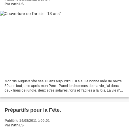
Par
nath LS
Mon fils Auguste fête ses 13 ans aujourd'hui, Il a eu la bonne idée de naitre
50 ans tout juste aprés mon Père . Parmi les hommes de ma vie, j'ai donc
deux lions de jungle, deux êtres solaires, forts et fragiles à la fois. La vie n'est
pas simple mon...
Prépartifs pour la Fête.
Publié le 14/08/2011 à 00:01
Par
nath LS