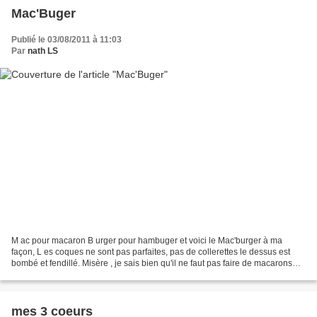
Mac'Buger
Publié le 03/08/2011 à 11:03
Par
nath LS
M ac pour macaron B urger pour hambuger et voici le Mac'burger à ma
façon, L es coques ne sont pas parfaites, pas de collerettes le dessus est
bombé et fendillé. Misère , je sais bien qu'il ne faut pas faire de macarons
quand le temps est orageux, humide...
mes 3 coeurs