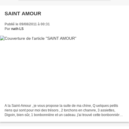
SAINT AMOUR
Publié le 09/08/2011 à 00:31
Par
nath LS
A la Saint-Amour , je vous propose la suite de ma chine, Q uelques petits
riens qui sont pour moi des trésors , 2 torchons en chanvre, 3 assiettes,
Digoin, bien-sûr, 1 bonbonnière et un cadeau. j'ai trouvé cette bonbonnière
trés jolie, le travail est...