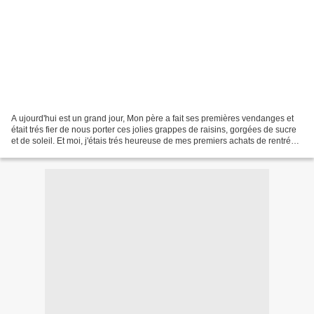
A ujourd'hui est un grand jour, Mon père a fait ses premières vendanges et
était trés fier de nous porter ces jolies grappes de raisins, gorgées de sucre
et de soleil. Et moi, j'étais trés heureuse de mes premiers achats de rentrée,
Une jolie chemise...