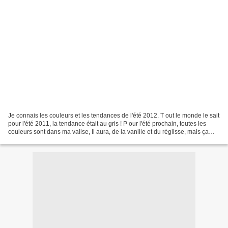
Je connais les couleurs et les tendances de l'été 2012. T out le monde le sait
pour l'été 2011, la tendance était au gris ! P our l'été prochain, toutes les
couleurs sont dans ma valise, Il aura, de la vanille et du réglisse, mais ça
vous le savez déjà,...