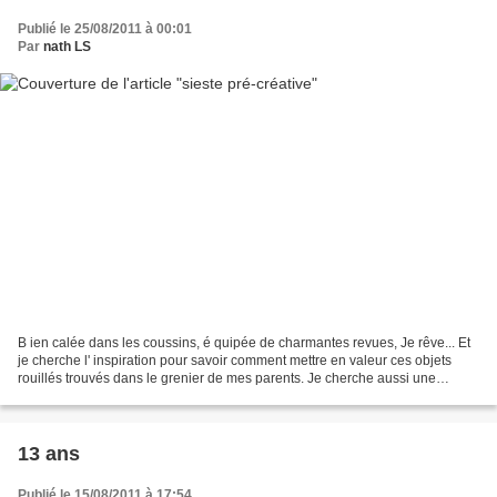
Publié le 25/08/2011 à 00:01
Par
nath LS
B ien calée dans les coussins, é quipée de charmantes revues, Je rêve... Et
je cherche l' inspiration pour savoir comment mettre en valeur ces objets
rouillés trouvés dans le grenier de mes parents. Je cherche aussi une
seconde vie à ces torchons anciens...
13 ans
Publié le 15/08/2011 à 17:54