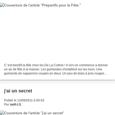
C' est bientôt la fête chez les De La Colline ! A lors on commence à donner
un air de fête à la maison. Les guirlandes s'installent sur les murs, Une
guirlande de napperons coupés en deux. Un peu de biais à pois rouges
pour lier le tout. M on indispensable...
j'ai un secret
Publié le 12/08/2011 à 00:02
Par
nath LS