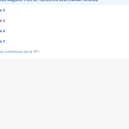
e 6
e 5
e 4
e 3
s créatrices de la VF !
e 2
e 1
e Mektoub My Love arrive enfin ! Rencontre avec Shaïn Boumedine et Sal
i : après Toni en famille
elle réalise le bouleversant Dites lui que je l'aime
ais ! Rencontre autour de Vie privée de Rebecca Zlotowski
 de Marguerite, Grave... Rencontre avec Ella Rumpf