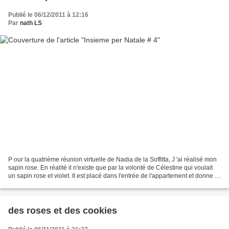
Publié le 06/12/2011 à 12:16
Par
nath LS
P our la quatrième réunion virtuelle de Nadia de la Soffitta, J 'ai réalisé mon
sapin rose. En réalité il n'existe que par la volonté de Célestine qui voulait
un sapin rose et violet. Il est placé dans l'entrée de l'appartement et donne le
signal à tous...
des roses et des cookies