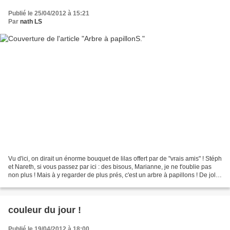
Publié le 25/04/2012 à 15:21
Par
nath LS
Vu d'ici, on dirait un énorme bouquet de lilas offert par de "vrais amis" ! Stéph
et Nareth, si vous passez par ici : des bisous, Marianne, je ne t'oublie pas
non plus ! Mais à y regarder de plus prés, c'est un arbre à papillons ! De jolis
papillons sont...
couleur du jour !
Publié le 19/04/2012 à 18:00