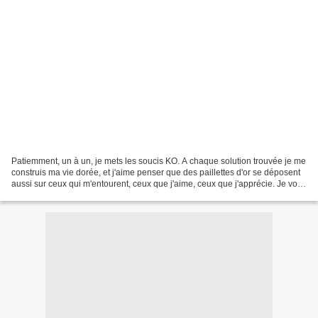
Patiemment, un à un, je mets les soucis KO. A chaque solution trouvée je me
construis ma vie dorée, et j'aime penser que des paillettes d'or se déposent
aussi sur ceux qui m'entourent, ceux que j'aime, ceux que j'apprécie. Je vous
souhaite d'en être éclaboussés....