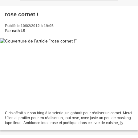
rose cornet !
Publié le 10/02/2012 à 19:05
Par
nath LS
C ris offrait sur son blog à la scierie, un gabarit pour réaliser un cornet. Merci
! J'en ai profiter pour en réaliser un, tout rose, avec juste un peu de masking
tape fleuri. Ambiance toute rose et poétique dans ce livre de cuisine, j'y
cherche l'inspiration...