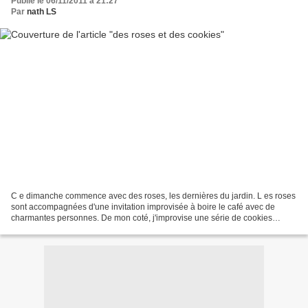
Publié le 06/11/2011 à 21:27
Par
nath LS
C e dimanche commence avec des roses, les dernières du jardin. L es roses
sont accompagnées d'une invitation improvisée à boire le café avec de
charmantes personnes. De mon coté, j'improvise une série de cookies
tamponnées. E n 45 min, je mélange farine,...