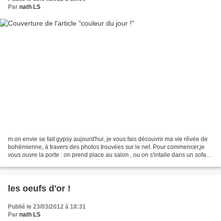
Par
nath LS
m on envie se fait gypsy aujourd'hui, je vous fais découvrir ma vie rêvée de
bohémienne, à travers des photos trouvées sur le net. Pour commencer,je
vous ouvre la porte : on prend place au salon , ou on s'intalle dans un sofa
rose, ou sur un fauteuil...
les oeufs d'or !
Publié le 23/03/2012 à 18:31
Par
nath LS