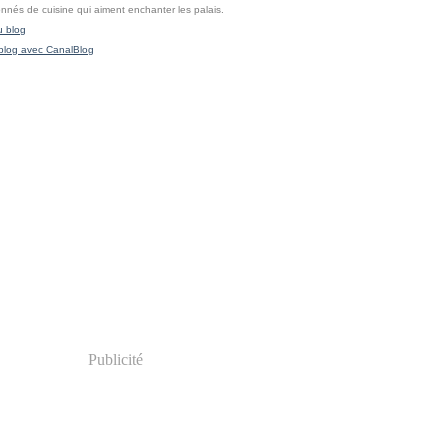
onnés de cuisine qui aiment enchanter les palais.
u blog
blog avec CanalBlog
Publicité