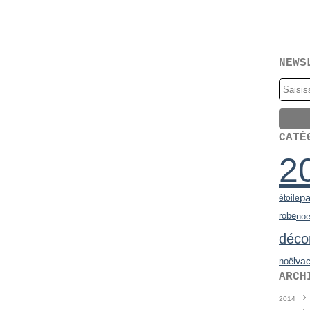
NEWS
CATÉ
2
pa
étoile
robe
noe
déco
va
noël
ARCH
2014