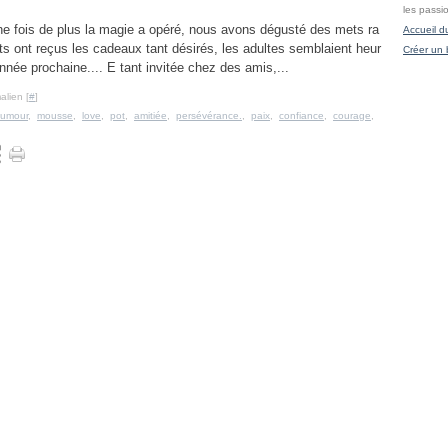
les passi
une fois de plus la magie a opéré, nous avons dégusté des mets ra
Accueil d
nts ont reçus les cadeaux tant désirés, les adultes semblaient heur
Créer un 
née prochaine.... E tant invitée chez des amis,...
alien [
#
]
umour
,
mousse
,
love
,
pot
,
amitiée
,
persévérance.
,
paix
,
confiance
,
courage
,